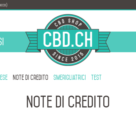
acco)
i
rese
Note di credito
Smerigliatrici
Test
Note di credito