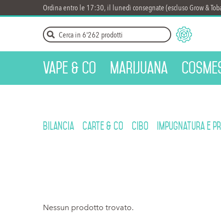
Ordina entro le 17:30, il lunedì consegnate (escluso Grow & Tob
Vape & Co
Marijuana
Cosmes
Bilancia
Carte & CO
Cibo
Impugnatura e p
Nessun prodotto trovato.