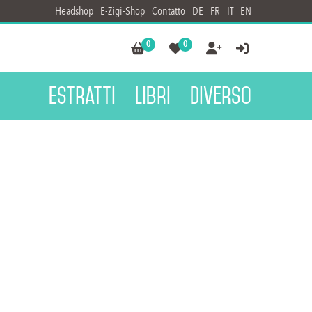
Headshop
E-Zigi-Shop
Contatto
DE
FR
IT
EN
0
0




Estratti
Libri
Diverso