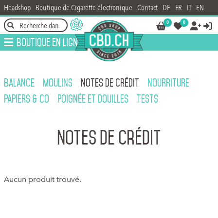
Headshop
Boutique de Cigarette électronique
Contact
DE
FR
IT
EN
0
0




Boutique en ligne
BALANCE
MOULINS
NOTES DE CRÉDIT
NOURRITURE
PAPIERS & CO
POIGNÉE ET DOUILLES
TESTS
Notes de crédit
Aucun produit trouvé.