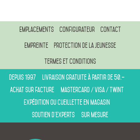
Emplacements
Configurateur
Contact
Empreinte
Protection de la jeunesse
Termes et conditions
Depuis 1997
Livraison gratuite à partir de 50.–
Achat sur facture
Mastercard / Visa / Twint
Expédition ou cueillette en magasin
Soutien d’experts
Sur mesure