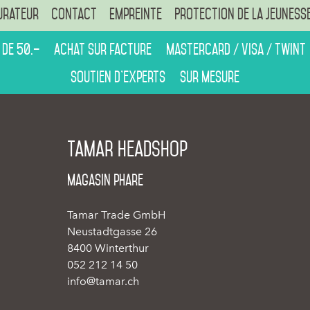
urateur
Contact
Empreinte
Protection de la jeuness
 de 50.–
Achat sur facture
Mastercard / Visa / Twint
Soutien d’experts
Sur mesure
Tamar Headshop
Magasin phare
Tamar Trade GmbH
Neustadtgasse 26
8400 Winterthur
052 212 14 50
info@tamar.ch