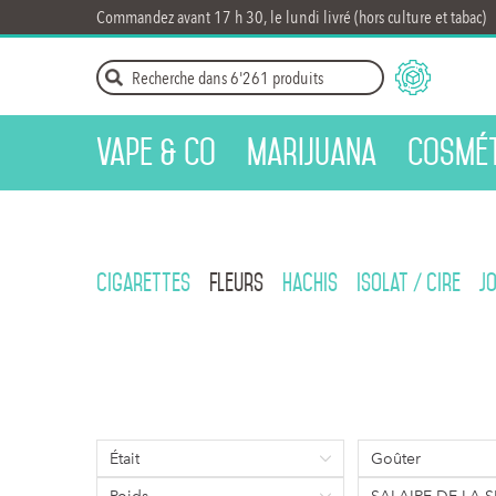
Commandez avant 17 h 30, le lundi livré (hors culture et tabac)
Vape & Co
Marijuana
Cosmét
Cigarettes
Fleurs
Hachis
Isolat / Cire
J
Était
Goûter