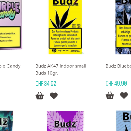
ple Candy
Budz AK47 Indoor small
Budz Bluebe
Buds 10gr.
CHF 49.90
CHF 34.90



