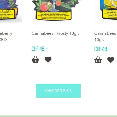
eberry
Cannabees - Frosty 10gr.
Cannabees 
 CBD
10gr.
CHF 48.–
CHF 48.–




CHARGER PLUS