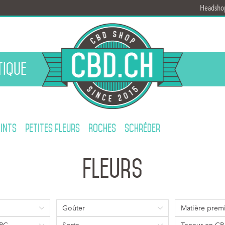
Headsho
ique
oints
petites fleurs
Roches
Schréder
Fleurs
Goûter
Matière prem