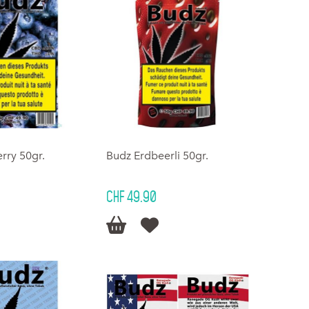
rry 50gr.
Budz Erdbeerli 50gr.
CHF 49.90

