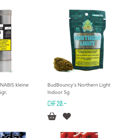
ABIS kleine
BudBouncy's Northern Light
5gr.
Indoor 5g
CHF 20.–

