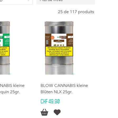
BD
25 de 117 produits
ABIS kleine
BLOW CANNABIS kleine
equin 25gr.
Blüten NLX 25gr.
CHF 49.90

