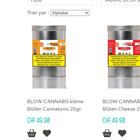
Poids
SALAIRE DE LA 
Trier par :
BLOW CANNABIS kleine
BLOW CANNABIS
Blüten Cannatonic 25gr.
Blüten Cheese 2
CHF 49.90
CHF 49.90



