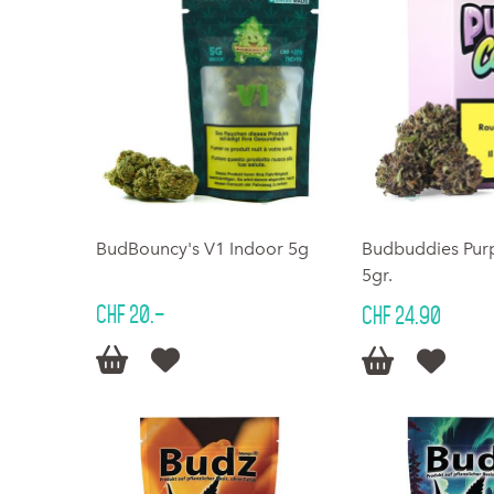
BudBouncy's V1 Indoor 5g
Budbuddies Pur
5gr.
CHF 20.–
CHF 24.90



