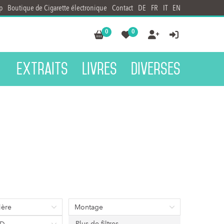
p
Boutique de Cigarette électronique
Contact
DE
FR
IT
EN
0
0




Extraits
Livres
Diverses
ière
Montage
Plus de filtres