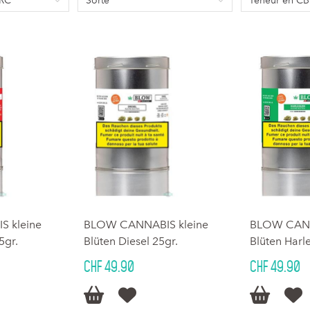
SRC
Sorte
Teneur en C
 kleine
BLOW CANNABIS kleine
BLOW CANN
5gr.
Blüten Diesel 25gr.
Blüten Harl
CHF 49.90
CHF 49.90



