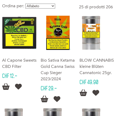
Ordina per:
25 di prodotti 206
Al Capone Sweets
Bio Sativa Ketama
BLOW CANNABIS
CBD Filter
Gold Canna Swiss
kleine Blüten
Cup Sieger
Cannatonic 25gr.
CHF 12.–
2023/2024
CHF 49.90


CHF 29.–



