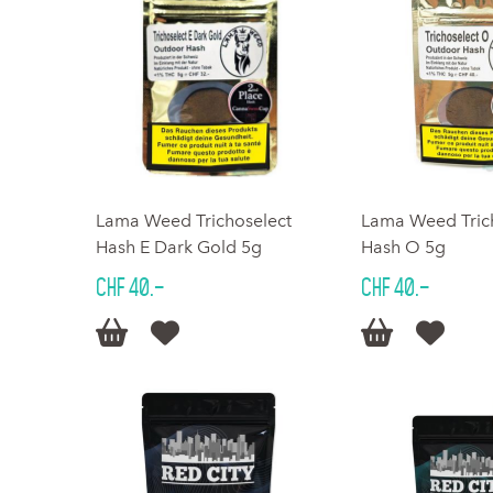
Lama Weed Trichoselect
Lama Weed Tric
Hash E Dark Gold 5g
Hash O 5g
CHF 40.–
CHF 40.–



