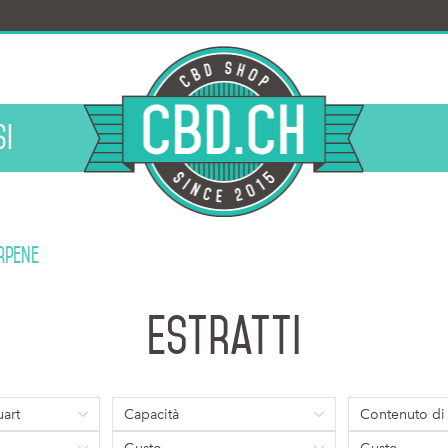
i
rpene
Estratti
art
Capacità
Contenuto d