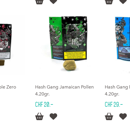




le Zero
Hash Gang Jamaican Pollen
Hash Gang 
4.20gr.
4.20gr.
CHF 20.–
CHF 29.–



