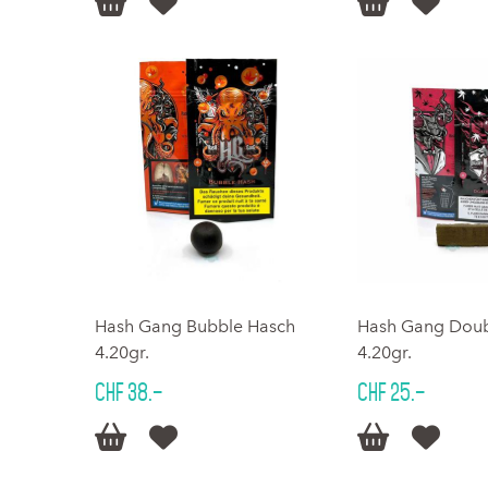




Hash Gang Bubble Hasch
Hash Gang Doub
4.20gr.
4.20gr.
CHF 38.–
CHF 25.–



