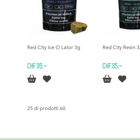
Red City Ice O Lator 3g
Red City Resin 3x
CHF 35.–
CHF 35.–




25 di prodotti 60