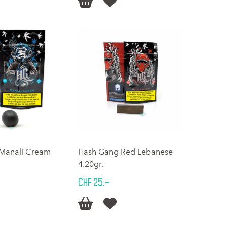


Manali Cream
Hash Gang Red Lebanese
4.20gr.
CHF 25.–

