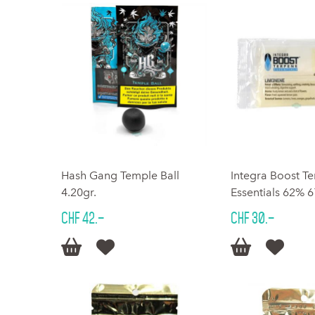
Hash Gang Temple Ball
Integra Boost T
4.20gr.
Essentials 62% 
CHF 42.–
CHF 30.–



