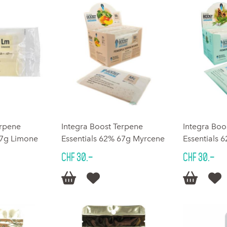
erpene
Integra Boost Terpene
Integra Boo
67g Limone
Essentials 62% 67g Myrcene
Essentials 
CHF 30.–
CHF 30.–



