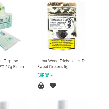
st Terpene
Lama Weed Trichoselect D
62% 67g Pinien
Sweet Dreams 5g
CHF 30.–

