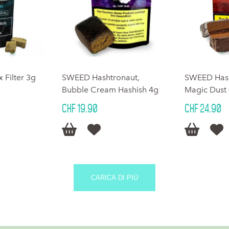
 Filter 3g
SWEED Hashtronaut,
SWEED Hash
Bubble Cream Hashish 4g
Magic Dust
CHF 19.90
CHF 24.90




CARICA DI PIÙ