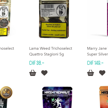
hoselect
Lama Weed Trichoselect
Marry Jane
Quattro Stagioni 5g
Super Silve
CHF 38.–
CHF 149.–



