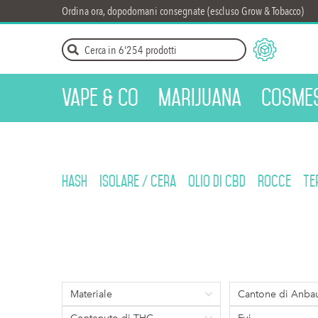
Ordina ora, dopodomani consegnate (escluso Grow & Tobacco)
Vape & Co
Marijuana
Cosmes
Hash
Isolare / Cera
OLIO DI CBD
Rocce
Te
Materiale
Cantone di Anbau