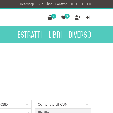
Headshop
E-Zigi-Shop
Contatto
DE
FR
IT
EN
0
0




Estratti
Libri
Diverso
i CBD
Contenuto di CBN
Più filtri