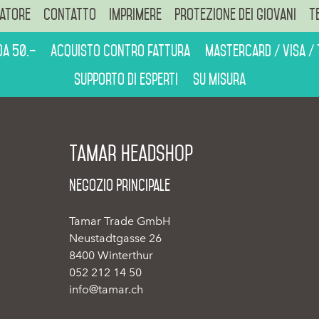
atore
Contatto
Imprimere
Protezione dei giovani
T
da 50.–
Acquisto contro fattura
Mastercard / Visa /
Supporto di esperti
Su misura
Tamar Headshop
Negozio Principale
Tamar Trade GmbH
Neustadtgasse 26
8400 Winterthur
052 212 14 50
info@tamar.ch