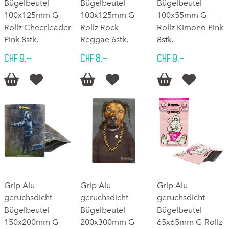
Bügelbeutel
Bügelbeutel
Bügelbeutel
100x125mm G-
100x125mm G-
100x55mm G-
Rollz Cheerleader
Rollz Rock
Rollz Kimono Pink
Pink 8stk.
Reggae 6stk.
8stk.
CHF 9.–
CHF 8.–
CHF 9.–






Grip Alu
Grip Alu
Grip Alu
geruchsdicht
geruchsdicht
geruchsdicht
Bügelbeutel
Bügelbeutel
Bügelbeutel
150x200mm G-
200x300mm G-
65x65mm G-Rollz