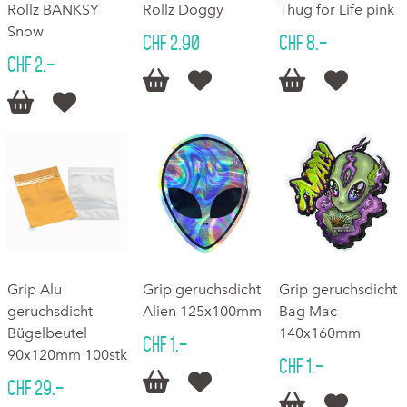
Rollz BANKSY
Rollz Doggy
Thug for Life pink
Snow
CHF 2.90
CHF 8.–
CHF 2.–






Grip Alu
Grip geruchsdicht
Grip geruchsdicht
geruchsdicht
Alien 125x100mm
Bag Mac
Bügelbeutel
140x160mm
CHF 1.–
90x120mm 100stk
CHF 1.–


CHF 29.–

