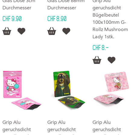
Glas Dose 3cm
Glas Dose 68mm
Grip Alu
Durchmesser
Durchmesser
geruchsdicht
Bügelbeutel
CHF 9.90
CHF 8.90
100x100mm G-
Rollz Mushroom




Lady 1stk.
CHF 8.–


Grip Alu
Grip Alu
Grip Alu
geruchsdicht
geruchsdicht
geruchsdicht