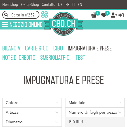
Headshop
E-Zigi-Shop
Contatto
DE
FR
IT
EN
0
0




Negozio online
BILANCIA
CARTE & CO
CIBO
IMPUGNATURA E PRESE
NOTE DI CREDITO
SMERIGLIATRICI
TEST
Impugnatura e prese
Colore
Materiale
Altezza
Numero di fogli per pezzo
Più filtri
Diametro