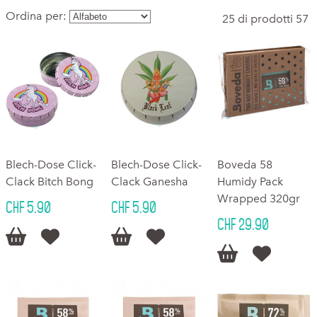
Ordina per:
25 di prodotti 57
Blech-Dose Click-
Blech-Dose Click-
Boveda 58
Clack Bitch Bong
Clack Ganesha
Humidy Pack
Wrapped 320gr
CHF 5.90
CHF 5.90
CHF 29.90





