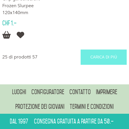
Frozen Slurpee
120x140mm
CHF 1.–


25 di prodotti 57
CARICA DI PIÙ
Luoghi
Configuratore
Contatto
Imprimere
Protezione dei giovani
Termini e condizioni
Dal 1997
Consegna gratuita a partire da 50.–