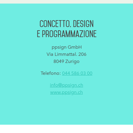
Concetto, Design
e programmazione
ppsign GmbH
Via Limmattal. 206
8049 Zurigo
Telefono:
044 586 03 00
info@ppsign.ch
www.ppsign.ch