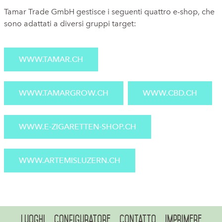
Tamar Trade GmbH gestisce i seguenti quattro e-shop, che
sono adattati a diversi gruppi target:
WWW.TAMAR.CH
WWW.TAMARGROW.CH
WWW.CBD.CH
WWW.E-ZIGARETTEN-SHOP.CH
WWW.ARTEMISLUZERN.CH
Luoghi
Configuratore
Contatto
Imprimere