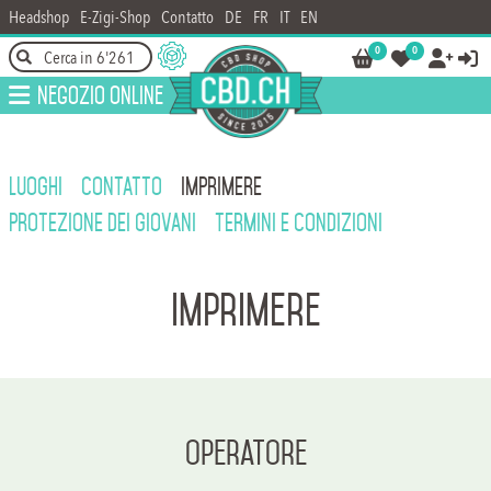
Headshop
E-Zigi-Shop
Contatto
DE
FR
IT
EN
0
0




Negozio online
LUOGHI
CONTATTO
IMPRIMERE
PROTEZIONE DEI GIOVANI
TERMINI E CONDIZIONI
Imprimere
Operatore