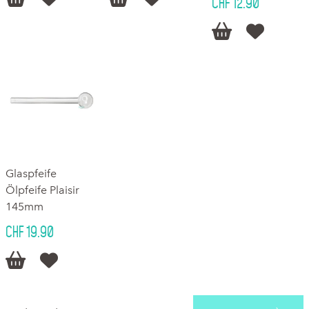
CHF 12.90


Glaspfeife
Ölpfeife Plaisir
145mm
CHF 19.90

