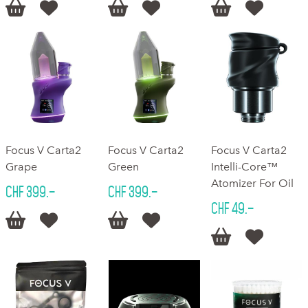






Focus V Carta2
Focus V Carta2
Focus V Carta2
Grape
Green
Intelli-Core™
Atomizer For Oil
CHF 399.–
CHF 399.–
CHF 49.–





