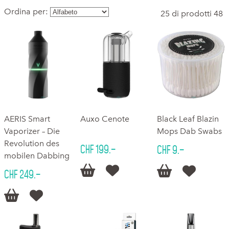
Ordina per:
25 di prodotti 48
‌AERIS Smart
Auxo Cenote
Black Leaf Blazin
Vaporizer – Die
Mops Dab Swabs
Revolution des
CHF 199.–
CHF 9.–
mobilen Dabbing




CHF 249.–

