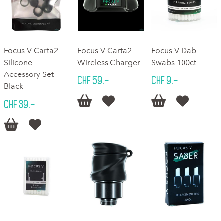
Focus V Carta2
Focus V Carta2
Focus V Dab
Silicone
Wireless Charger
Swabs 100ct
Accessory Set
CHF 59.–
CHF 9.–
Black




CHF 39.–

