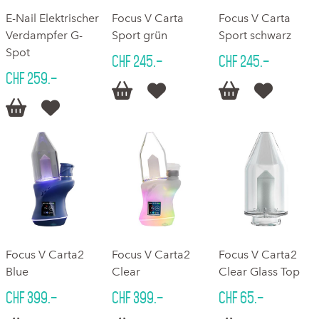
E-Nail Elektrischer
Focus V Carta
Focus V Carta
Verdampfer G-
Sport grün
Sport schwarz
Spot
CHF 245.–
CHF 245.–
CHF 259.–






Focus V Carta2
Focus V Carta2
Focus V Carta2
Blue
Clear
Clear Glass Top
CHF 399.–
CHF 399.–
CHF 65.–