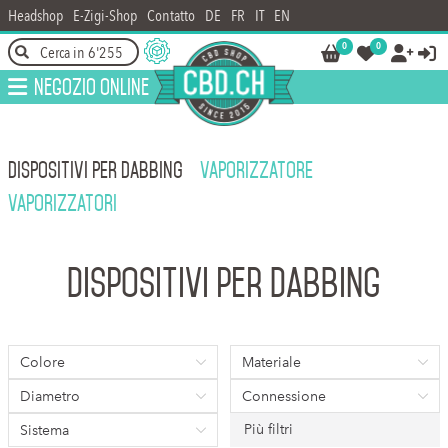
Headshop
E-Zigi-Shop
Contatto
DE
FR
IT
EN
0
0




Negozio online
DISPOSITIVI PER DABBING
VAPORIZZATORE
VAPORIZZATORI
Dispositivi per dabbing
Colore
Materiale
Diametro
Connessione
Più filtri
Sistema