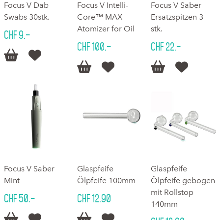
Focus V Dab
Focus V Intelli-
Focus V Saber
Swabs 30stk.
Core™ MAX
Ersatzspitzen 3
Atomizer for Oil
stk.
CHF 9.–
CHF 100.–
CHF 22.–






Focus V Saber
Glaspfeife
Glaspfeife
Mint
Ölpfeife 100mm
Ölpfeife gebogen
mit Rollstop
CHF 50.–
CHF 12.90
140mm



