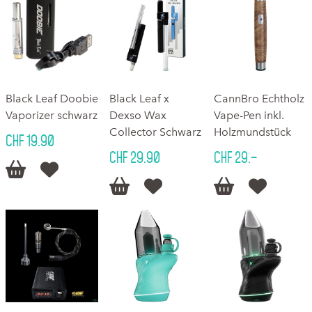
Black Leaf Doobie
Black Leaf x
CannBro Echtholz
Vaporizer schwarz
Dexso Wax
Vape-Pen inkl.
Collector Schwarz
Holzmundstück
CHF 19.90
CHF 29.90
CHF 29.–





