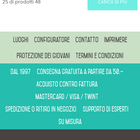
25 di prodotti 48
CARICA DI PIÙ
Luoghi
Configuratore
Contatto
Imprimere
Protezione dei giovani
Termini e condizioni
Dal 1997
Consegna gratuita a partire da 50.–
Acquisto contro fattura
Mastercard / Visa / Twint
Spedizione o ritiro in negozio
Supporto di esperti
Su misura