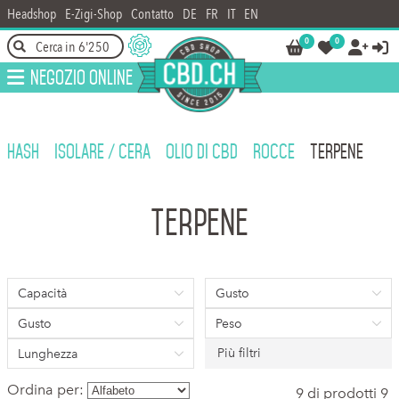
Headshop
E-Zigi-Shop
Contatto
DE
FR
IT
EN
0
0




Negozio online
HASH
ISOLARE / CERA
OLIO DI CBD
ROCCE
TERPENE
Terpene
Capacità
Gusto
Gusto
Peso
Più filtri
Lunghezza
Ordina per:
9 di prodotti 9