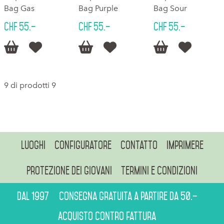
Bag Gas
Bag Purple
Bag Sour
CHF 55.–
CHF 55.–
CHF 55.–






9 di prodotti 9
Luoghi
Configuratore
Contatto
Imprimere
Protezione dei giovani
Termini e condizioni
Dal 1997
Consegna gratuita a partire da 50.–
Acquisto contro fattura