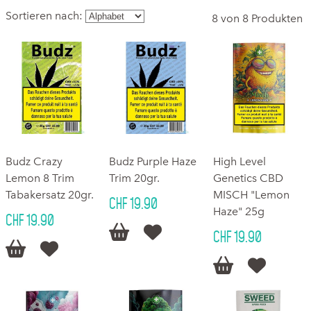
Sortieren nach:
8 von 8 Produkten
Budz Crazy
Budz Purple Haze
High Level
Lemon 8 Trim
Trim 20gr.
Genetics CBD
Tabakersatz 20gr.
MISCH "Lemon
CHF 19.90
Haze" 25g
CHF 19.90


CHF 19.90



