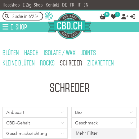
Headshop
E-Zigi-Shop
Kontakt
DE
FR
IT
EN
0
0




E-Shop
BLÜTEN
HASCH
ISOLATE / WAX
JOINTS
KLEINE BLÜTEN
ROCKS
SCHREDER
ZIGARETTEN
Schreder
Anbauart
Bio
CBD-Gehalt
Geschmack
Mehr Filter
Geschmacksrichtung