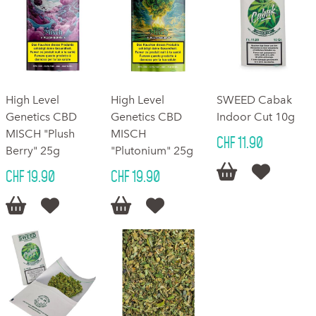
High Level
High Level
SWEED Cabak
Genetics CBD
Genetics CBD
Indoor Cut 10g
MISCH "Plush
MISCH
CHF 11.90
Berry" 25g
"Plutonium" 25g


CHF 19.90
CHF 19.90



