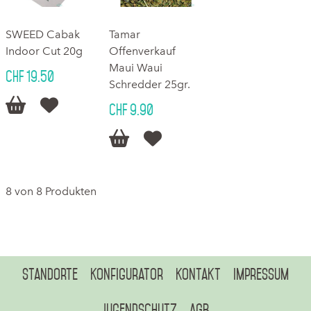
SWEED Cabak
Tamar
Indoor Cut 20g
Offenverkauf
Maui Waui
CHF 19.50
Schredder 25gr.


CHF 9.90


8 von 8 Produkten
Standorte
Konfigurator
Kontakt
Impressum
Jugendschutz
AGB