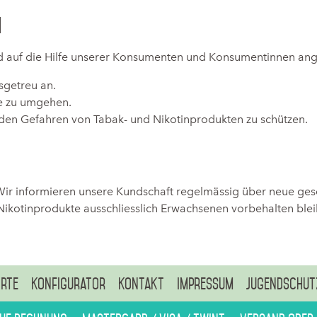
n
d auf die Hilfe unserer Konsumenten und Konsumentinnen ang
sgetreu an.
ie zu umgehen.
 den Gefahren von Tabak- und Nikotinprodukten zu schützen.
Wir informieren unsere Kundschaft regelmässig über neue ge
d Nikotinprodukte ausschliesslich Erwachsenen vorbehalten ble
rte
Konfigurator
Kontakt
Impressum
Jugendschut