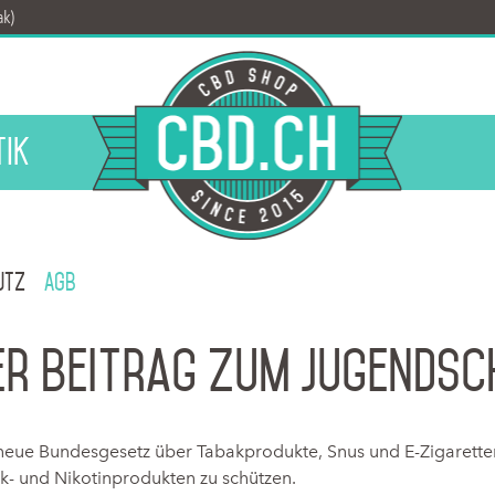
ak)
tik
utz
AGB
er Beitrag zum Jugendsc
 neue Bundesgesetz über Tabakprodukte, Snus und E-Zigaretten
k- und Nikotinprodukten zu schützen.