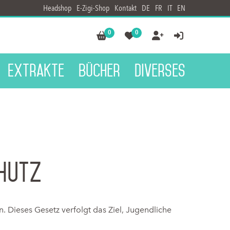
Headshop
E-Zigi-Shop
Kontakt
DE
FR
IT
EN
0
0




Extrakte
Bücher
Diverses
hutz
. Dieses Gesetz verfolgt das Ziel, Jugendliche