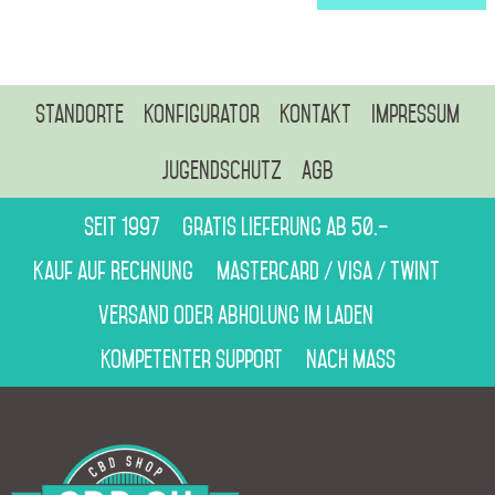
Standorte
Konfigurator
Kontakt
Impressum
Jugendschutz
AGB
Seit 1997
Gratis Lieferung ab 50.–
Kauf auf Rechnung
Mastercard / Visa / Twint
Versand oder Abholung im Laden
Kompetenter Support
Nach Mass