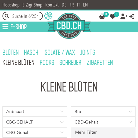
Headshop
E-Zigi-Shop
Kontakt
DE
FR
IT
EN
0
0




E-Shop
BLÜTEN
HASCH
ISOLATE / WAX
JOINTS
KLEINE BLÜTEN
ROCKS
SCHREDER
ZIGARETTEN
kleine Blüten
Anbauart
Bio
CBC-GEHALT
CBD-Gehalt
Mehr Filter
CBG-Gehalt