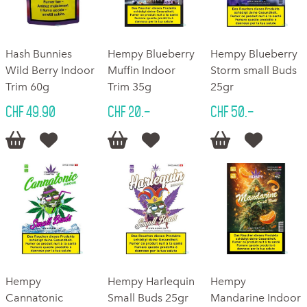
Hash Bunnies
Hempy Blueberry
Hempy Blueberry
Wild Berry Indoor
Muffin Indoor
Storm small Buds
Trim 60g
Trim 35g
25gr
CHF 49.90
CHF 20.–
CHF 50.–






Hempy
Hempy Harlequin
Hempy
Cannatonic
Small Buds 25gr
Mandarine Indoor