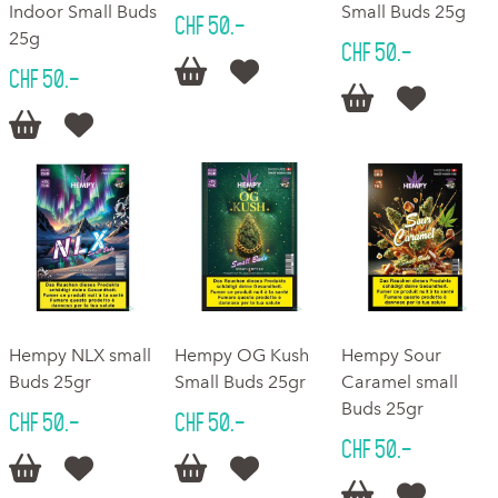
Indoor Small Buds
Small Buds 25g
CHF 50.–
25g
CHF 50.–


CHF 50.–




Hempy NLX small
Hempy OG Kush
Hempy Sour
Buds 25gr
Small Buds 25gr
Caramel small
Buds 25gr
CHF 50.–
CHF 50.–
CHF 50.–





