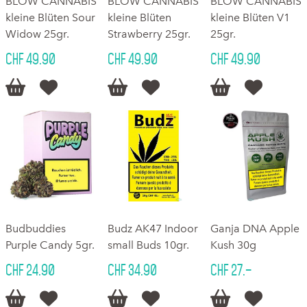
BLOW CANNABIS
BLOW CANNABIS
BLOW CANNABIS
kleine Blüten Sour
kleine Blüten
kleine Blüten V1
Widow 25gr.
Strawberry 25gr.
25gr.
CHF 49.90
CHF 49.90
CHF 49.90






Budbuddies
Budz AK47 Indoor
Ganja DNA Apple
Purple Candy 5gr.
small Buds 10gr.
Kush 30g
CHF 24.90
CHF 34.90
CHF 27.–





