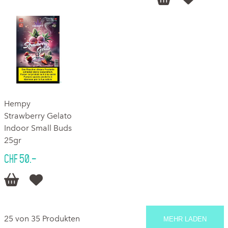
Hempy
Strawberry Gelato
Indoor Small Buds
25gr
CHF 50.–


25 von 35 Produkten
MEHR LADEN