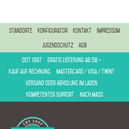
Standorte
Konfigurator
Kontakt
Impressum
Jugendschutz
AGB
Seit 1997
Gratis Lieferung ab 50.–
Kauf auf Rechnung
Mastercard / Visa / Twint
Versand oder Abholung im Laden
Kompetenter Support
Nach Mass