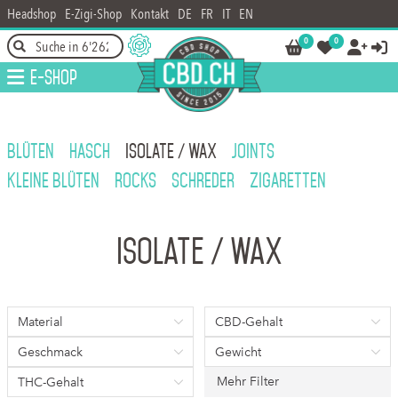
Headshop
E-Zigi-Shop
Kontakt
DE
FR
IT
EN
0
0




E-Shop
BLÜTEN
HASCH
ISOLATE / WAX
JOINTS
KLEINE BLÜTEN
ROCKS
SCHREDER
ZIGARETTEN
Isolate / Wax
Material
CBD-Gehalt
Geschmack
Gewicht
Mehr Filter
THC-Gehalt